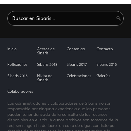
Inicio
Acerca de
Contenido
Contacto
Sìbaris
Reflexiones
Síbaris 2018
Síbaris 2017
Síbaris 2016
Síbaris 2015
Nikita de
Celebraciones
Galerías
Síbaris
Colaboradores
Los administradores y colaboradores de Síbaris no son
responsable por ninguna experiencia que las personas
pueden tener derivada de la consulta de los recursos
disponibles en el sitio. Algunos archivos son tomados de la
red, sin ningún fin de lucro, en caso de algún conflicto por