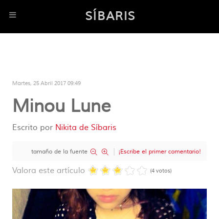
SÍBARIS
Martes, 25 Abril 2017 09:49
Minou Lune
Escrito por
Nikita de Síbaris
tamaño de la fuente
¡Escribe el primer comentario!
Valora este artículo
(4 votos)