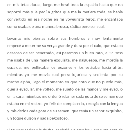
en mis tetas duras, luego me besó toda la espalda hasta que no
soporté más y le pedí a gritos que me la metiera toda, se había
convertido en esa noche en mi voyeurista feroz, me encantaba
como usaba de una manera brusca, sádica pero sensual.
Levantó mis piernas sobre sus hombros y muy lentamente
empecé a meterme su verga grande y dura por el culo, que estaba
deseoso de ser penetrado, así pasamos un buen rato, el Sr. Yoss
me usaba de una manera exquisita, me nalgueaba, me mordía la
espalda, me pellizcaba los pezones y los estiraba hacia atrás,
mientras yo me movía cual perra lujuriosa y sedienta por su
macho alpha, llego el momento en que noto que no puede más,
quería eyacular, me volteo, me sujetó de las manos y me eyaculo
en la cara, mientras me ordenó relamer cada gota de se semen que
estaba en mi rostro, yo feliz de complacerlo, recogía con la lengua
y mis dedos cada gota de su semen, que tenía un sabor exquisito,
un toque dulzón y nada pegostoso.