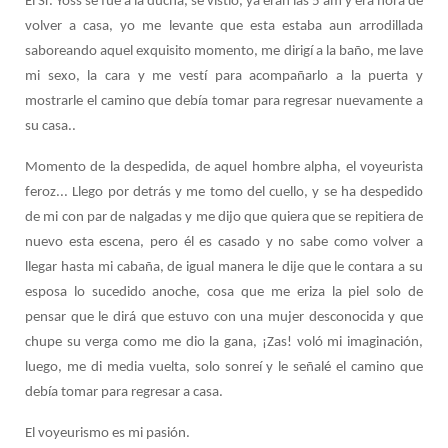
El Sr. Yoss se fue a la ducha, se vistió, ya eran las 5 am y era hora de
volver a casa, yo me levante que esta estaba aun arrodillada
saboreando aquel exquisito momento, me dirigí a la baño, me lave
mi sexo, la cara y me vestí para acompañarlo a la puerta y
mostrarle el camino que debía tomar para regresar nuevamente a
su casa..
Momento de la despedida, de aquel hombre alpha, el voyeurista
feroz... Llego por detrás y me tomo del cuello, y se ha despedido
de mi con par de nalgadas y me dijo que quiera que se repitiera de
nuevo esta escena, pero él es casado y no sabe como volver a
llegar hasta mi cabaña, de igual manera le dije que le contara a su
esposa lo sucedido anoche, cosa que me eriza la piel solo de
pensar que le dirá que estuvo con una mujer desconocida y que
chupe su verga como me dio la gana, ¡Zas! voló mi imaginación,
luego, me di media vuelta, solo sonreí y le señalé el camino que
debía tomar para regresar a casa.
El voyeurismo es mi pasión.