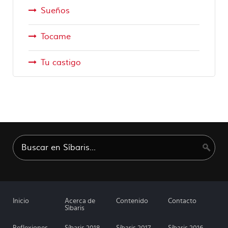
Sueños
Tocame
Tu castigo
Inicio
Acerca de
Contenido
Contacto
Sìbaris