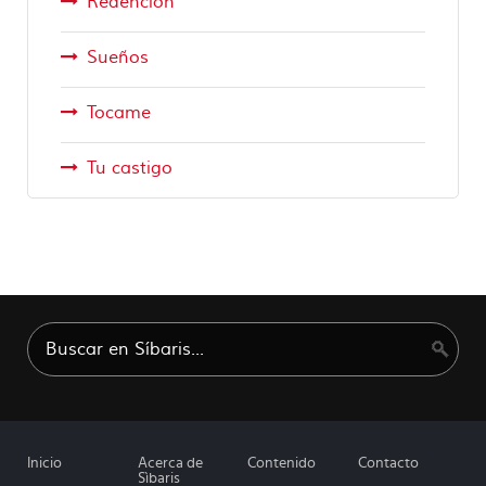
Redención
Sueños
Tocame
Tu castigo
Inicio
Acerca de
Contenido
Contacto
Sìbaris