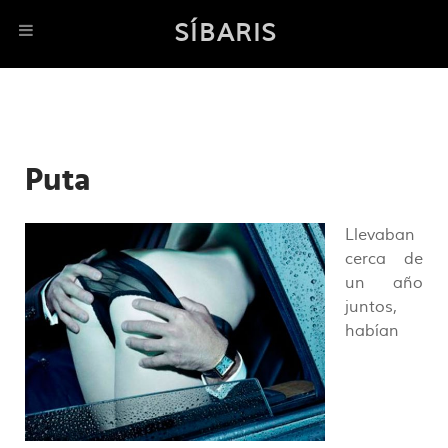
SÍBARIS
Puta
Llevaban
cerca de
un año
juntos,
habían